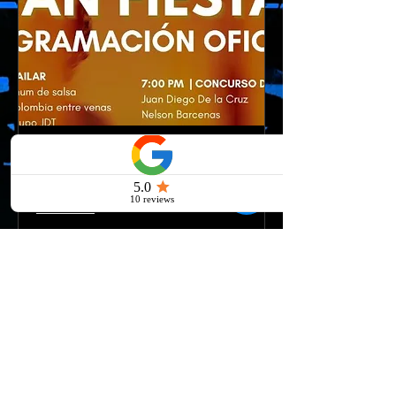
Latin Social Fan Fiesta
sáb, 20 jun
Leer más
Detalles
latinpulsedjs@gmail.com