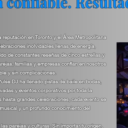
 confiable. Resulta
a reputación en Toronto y el Área Metropolitana
lebraciones inolvidables llenas de energía,
ldo de constantes reseñas de cinco estrellas y
arejas, familias y empresas confían en nosotros
ble y sin complicaciones.
ulse DJ ha llenado pistas de baile en bodas,
vadas y eventos corporativos por toda la
s hasta grandes celebraciones, cada evento se
 musical y un profundo conocimiento del
as parejas y culturas. Sin importar tu origen,