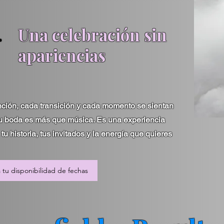
.
Una celebración sin
apariencias
ión, cada transición y cada momento se sientan
tu boda es más que música. Es una experiencia
u historia, tus invitados y la energía que quieres
 tu disponibilidad de fechas