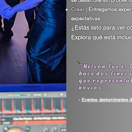
se desarrolle sin problem
Crear
:
Entregamos experi
expectativas
¿Estás listo para ver 
Explora qué está inclui
"Nelson fue el 
hace dos fines
que representa
novios".
-
Eventos deslumbrantes 