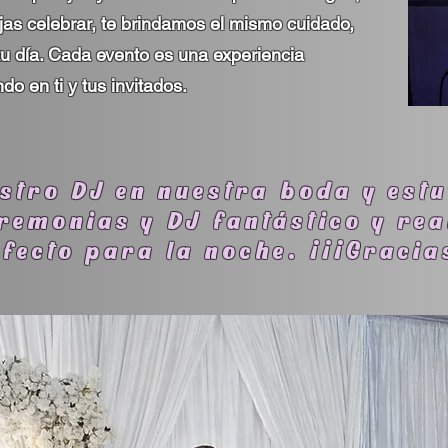
jas celebrar, te brindamos el mismo cuidado,
tu día. Cada evento es una experiencia
o en ti y tus invitados.
stro DJ en nuestra boda y estu
remonias y DJ fantástico y rea
fecto para la noche. ¡¡¡Gracia