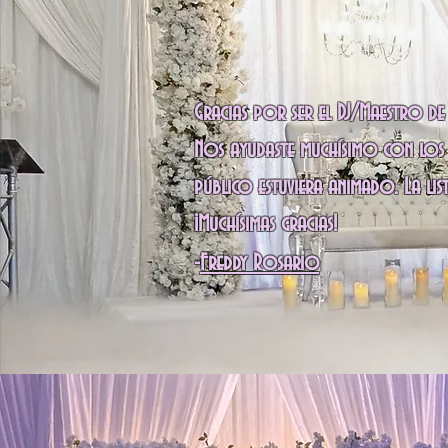
Gracias por ser el DJ/Maestro d
Nos ayudaste muchísimo con los 
público estuviera animado. La li
¡Muchísimas gracias!
-
Freddy Rosario