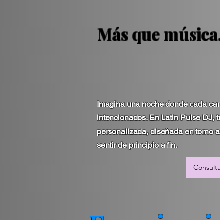
Más que música
Imagina una noche donde cada canc
intencionados. En Latin Pulse DJ, 
personalizada, diseñada en torno a t
sentir de principio a fin.
Consulta