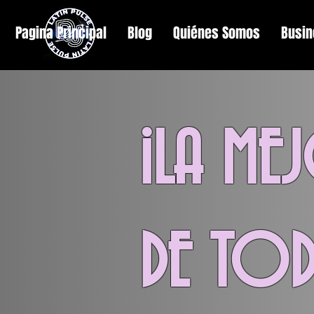
Pagina Principal
Blog
Quiénes Somos
Busin
¡LA M
DE TOD