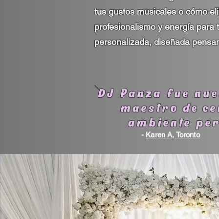
tus gustos musicales o cómo eli
profesionalismo y energía para 
personalizada, diseñada pensand
DJ Panza fue nue
maestro de ce
ambiente per
-
Karen A, Toronto