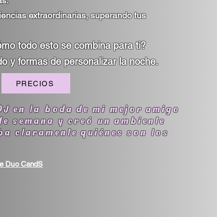
as.
encias extraordinarias, superando tus
cómo todo esto se combina para ti?
do y formas de personalizar la noche.
PRECIOS
DJ en la boda de mi mejor amigo
 de semana y creó un ambiente
ba claramente quiénes son los
de Duo CandS