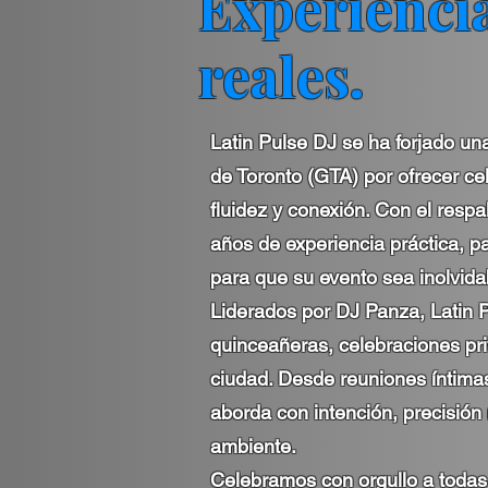
Experiencia
reales.
Latin Pulse DJ se ha forjado un
de Toronto (GTA) por ofrecer ce
fluidez y conexión. Con el respa
años de experiencia práctica, p
para que su evento sea inolvida
Liderados por DJ Panza, Latin P
quinceañeras, celebraciones pri
ciudad. Desde reuniones íntima
aborda con intención, precisión
ambiente.
Celebramos con orgullo a todas l