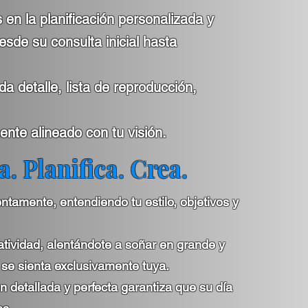
en la planificación personalizada y
sde su consulta inicial hasta
 detalle, lista de reproducción,
ente alineado con tu visión.
. Planifica. Crea.
tamente, entendiendo tu estilo, objetivos y
atividad, alentándote a soñar en grande y
se sienta exclusivamente tuya.
ón detallada y perfecta garantiza que su día