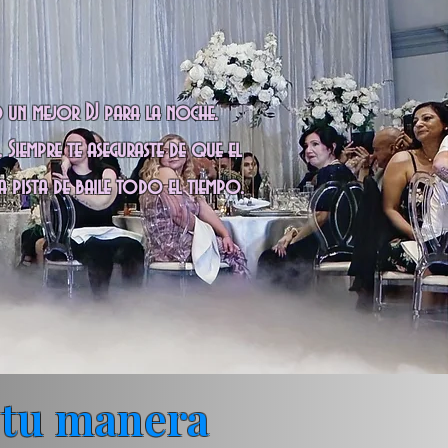
 un mejor DJ para la noche.
iempre te aseguraste de que el
a pista de baile todo el tiempo.
 tu manera