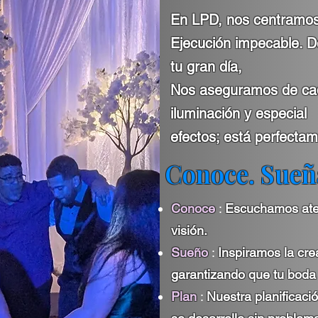
En LPD, nos centramos 
Ejecución impecable. De
tu gran día,
Nos aseguramos de cada
iluminación y especial
efectos; está perfectam
Conoce. Sueña
Conoce
:
Escuchamos aten
visión.
Sueño
:
Inspiramos la cre
garantizando que tu boda 
Plan
:
Nuestra planificaci