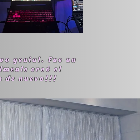
vo genial. Fue un
lmente creó el
s de nuevo!!!